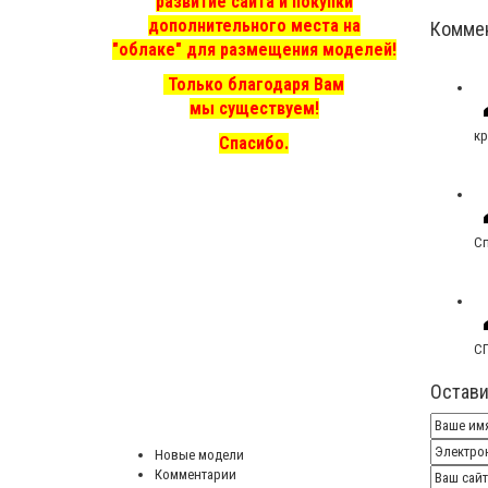
развитие сайта и покупки
дополнительного места на
Комме
"облаке" для размещения моделей!
Только благодаря Вам
мы существуем!
кр
Спасибо.
Сп
С
Остави
Новые модели
Комментарии