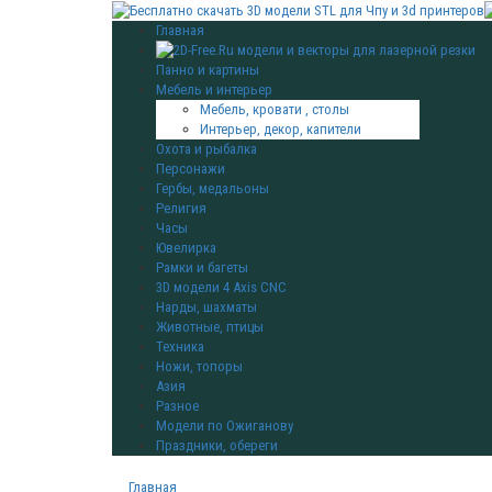
Главная
Панно и картины
Мебель и интерьер
Мебель, кровати , столы
Интерьер, декор, капители
Охота и рыбалка
Персонажи
Гербы, медальоны
Религия
Часы
Ювелирка
Рамки и багеты
3D модели 4 Axis CNC
Нарды, шахматы
Животные, птицы
Техника
Ножи, топоры
Азия
Разное
Модели по Ожиганову
Праздники, обереги
Главная