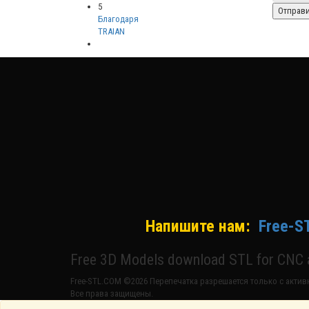
5
Благодаря
TRAIAN
Напишите нам:
Free-S
Free 3D Models download STL for CNC a
Free-STL.COM ©2026 Перепечатка разрешается только с активн
Все права защищены.