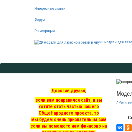
Интересные статьи
Форум
Регистрация
2D модели для лазе
Дорогие друзья,
Модел
если вам понравился сайт, и вы
/
Религи
хотите стать частью нашего
ОбщеНародного проекта, то
С
мы
будем очень признательны вам
если вы поможете нам финасово на