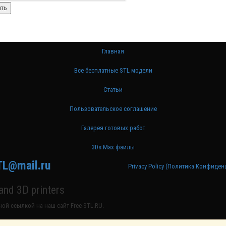
Главная
Все бесплатные STL модели
Статьи
Пользовательское соглашение
Галерея готовых работ
3Ds Max файлы
TL@mail.ru
Privacy Policy (Политика Конфиде
nd 3D printers
ой ссылкой на наш сайт Free-STL.RU.