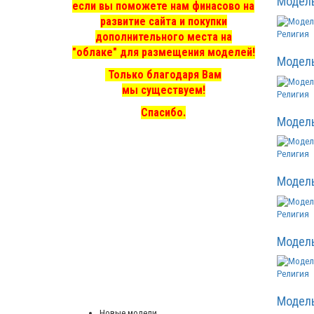
Модел
если вы поможете нам финасово на
развитие сайта и покупки
Религия
дополнительного места на
"облаке" для размещения моделей!
Модел
Только благодаря Вам
мы существуем!
Религия
Спасибо.
Модел
Религия
Модел
Религия
Модел
Религия
Модел
Новые модели