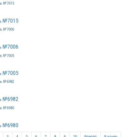
ь №7015
ь №7006
ь №7005
ь №6982
ь №6980
3
4
5
6
7
8
9
10
Вперёд
В конец