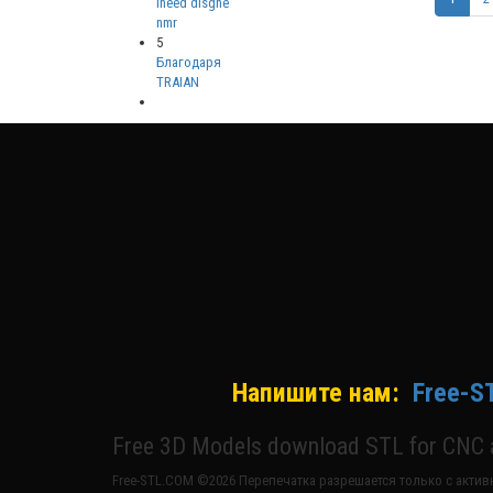
ineed disgne
nmr
5
Благодаря
TRAIAN
Напишите нам:
Free-S
Free 3D Models download STL for CNC a
Free-STL.COM ©2026 Перепечатка разрешается только с активн