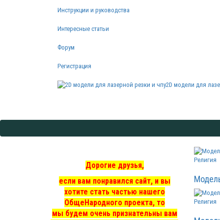
Инструкции и руководства
Интересные статьи
Форум
Регистрация
2D модели для лазе
Религия
Дорогие друзья,
Модел
если вам понравился сайт, и вы
хотите стать частью нашего
ОбщеНародного проекта, то
Религия
мы
будем очень признательны вам