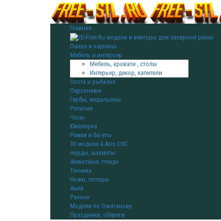
Главная
Панно и картины
Мебель и интерьер
Мебель, кровати , столы
Интерьер, декор, капители
Охота и рыбалка
Персонажи
Гербы, медальоны
Религия
Часы
Ювелирка
Рамки и багеты
3D модели 4 Axis CNC
Нарды, шахматы
Животные, птицы
Техника
Ножи, топоры
Азия
Разное
Модели по Ожиганову
Праздники, обереги