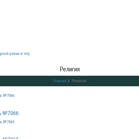
рной резки и чпу
Религия
Главная
Религия
ь №7066