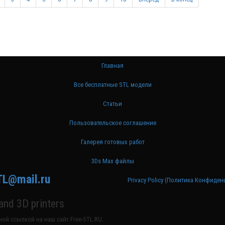
Главная
Все бесплатные STL модели
Статьи
Пользовательское соглашение
Галерея готовых работ
3Ds Max файлы
TL@mail.ru
Privacy Policy (Политика Конфиде
nd 3D printers
ой ссылкой на наш сайт Free-STL.RU.