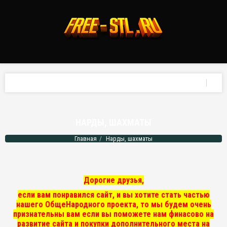
НАРДЫ, ШАХМАТЫ
Главная
Нарды, шахматы
Дорогие друзья,
если вам понравился сайт, и вы хотите стать частью
нашего ОбщеНародного проекта, то мы
будем очень
признательны вам если вы поможете нам финасово на
развитие сайта и покупки дополнительного места на