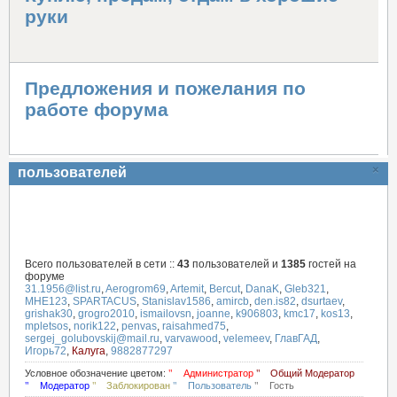
руки
Предложения и пожелания по
работе форума
×
пользователей
Всего пользователей в сети ::
43
пользователей и
1385
гостей на
форуме
31.1956@list.ru
,
Aerogrom69
,
Artemit
,
Bercut
,
DanaK
,
Gleb321
,
MHE123
,
SPARTACUS
,
Stanislav1586
,
amircb
,
den.is82
,
dsurtaev
,
grishak30
,
grogro2010
,
ismailovsn
,
joanne
,
k906803
,
kmc17
,
kos13
,
mpletsos
,
norik122
,
penvas
,
raisahmed75
,
sergej_golubovskij@mail.ru
,
varvawood
,
velemeev
,
ГлавГАД
,
Игорь72
,
Калуга
,
9882877297
Условное обозначение цветом:
Администратор
Общий Модератор
Модератор
Заблокирован
Пользователь
Гость