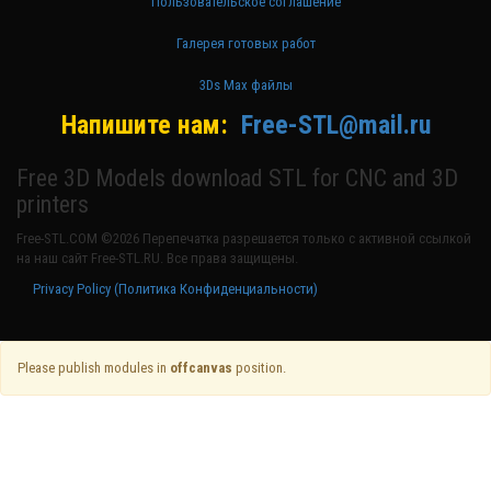
Пользовательское соглашение
Галерея готовых работ
3Ds Max файлы
Напишите нам:
Free-STL@mail.ru
Free 3D Models download STL for CNC and 3D
printers
Free-STL.COM ©2026 Перепечатка разрешается только с активной ссылкой
на наш сайт Free-STL.RU. Все права защищены.
Privacy Policy (Политика Конфиденциальности)
Please publish modules in
offcanvas
position.