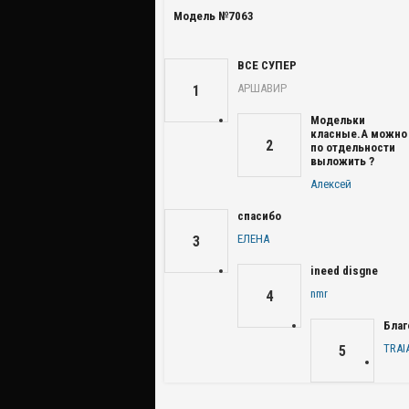
Модель №7063
ВСЕ СУПЕР
АРШАВИР
1
Модельки
класные.А можно
2
по отдельности
выложить ?
Алексей
спасибо
ЕЛЕНА
3
ineed disgne
nmr
4
Благ
TRAI
5