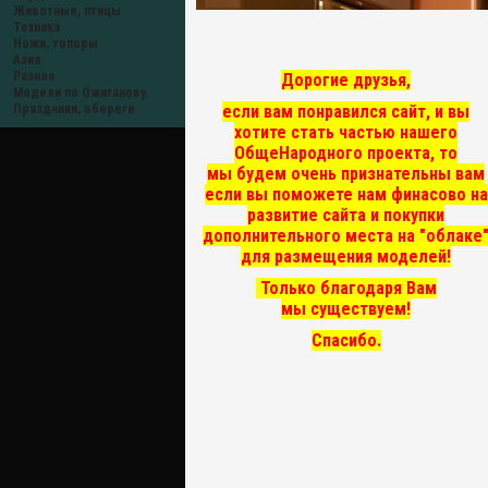
Животные, птицы
Техника
Ножи, топоры
Азия
Разное
Дорогие друзья,
Модели по Ожиганову
если вам понравился сайт, и вы
Праздники, обереги
хотите стать частью нашего
ОбщеНародного проекта, то
мы
будем очень признательны вам
если вы поможете нам финасово на
развитие сайта и покупки
дополнительного места на "облаке
для размещения моделей!
Только благодаря Вам
мы существуем!
Спасибо.