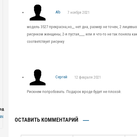
Alb
7 ноября 2021
модель 3527 прекрасна,но,,, нет дна, размер не точен, 2 лицевы
рисунком женщины, 2-я пустая,,,,,, или я что-то не так поняла как
соответствует рисунку
Сергей
12 февраля 2021
Рискнем попробовать. Подарок вроде будет не плохой.
одаря
AN
ОСТАВИТЬ КОММЕНТАРИЙ