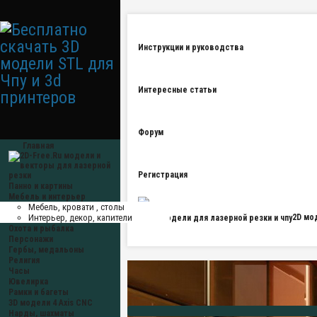
Инструкции и руководства
Интересные статьи
Форум
Главная
Регистрация
Панно и картины
Мебель и интерьер
Мебель, кровати , столы
Интерьер, декор, капители
2D мо
Охота и рыбалка
Персонажи
Гербы, медальоны
Религия
Часы
Ювелирка
Рамки и багеты
3D модели 4 Axis CNC
Нарды, шахматы