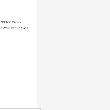
х крышек-одна с
 собирается она,,,,не