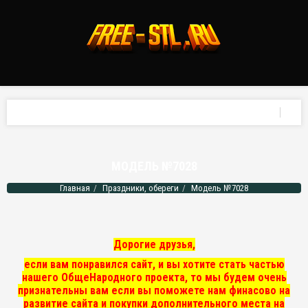
МОДЕЛЬ №7028
Главная
Праздники, обереги
Модель №7028
Дорогие друзья,
если вам понравился сайт, и вы хотите стать частью
нашего ОбщеНародного проекта, то мы
будем очень
признательны вам если вы поможете нам финасово на
развитие сайта и покупки дополнительного места на