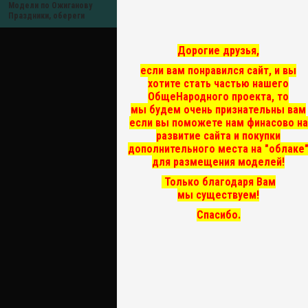
Модели по Ожиганову
Праздники, обереги
Дорогие друзья,
если вам понравился сайт, и вы
хотите стать частью нашего
ОбщеНародного проекта, то
мы
будем очень признательны вам
если вы поможете нам финасово на
развитие сайта и покупки
дополнительного места на "облаке
для размещения моделей!
Только благодаря Вам
мы существуем!
Спасибо.