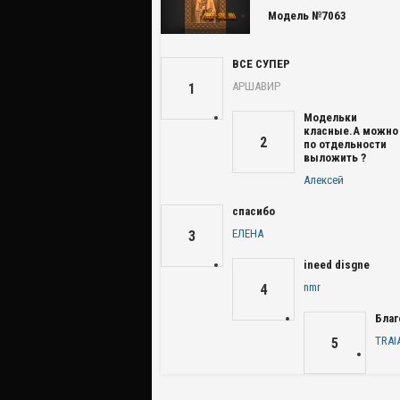
Модель №7063
ВСЕ СУПЕР
АРШАВИР
1
Модельки
класные.А можно
2
по отдельности
выложить ?
Алексей
спасибо
ЕЛЕНА
3
ineed disgne
nmr
4
Благ
TRAI
5