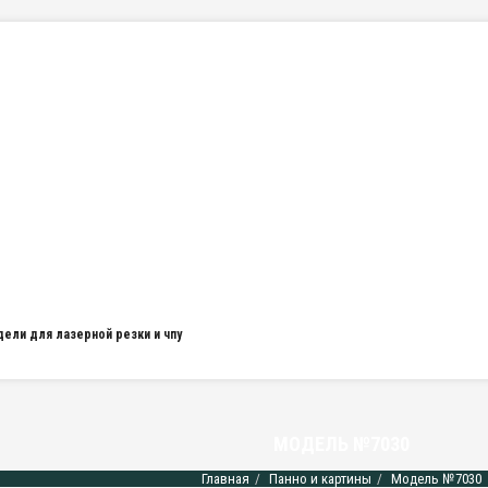
дели для лазерной резки и чпу
МОДЕЛЬ №7030
Главная
Панно и картины
Модель №7030