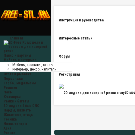
Инструкции и руководства
Главная
Интересные статьи
Панно и картины
Форум
Мебель и интерьер
Мебель, кровати , столы
Интерьер, декор, капители
Охота и рыбалка
Регистрация
Персонажи
Гербы, медальоны
Религия
Часы
2D мо
Ювелирка
Рамки и багеты
3D модели 4 Axis CNC
Нарды, шахматы
Животные, птицы
Техника
Ножи, топоры
Азия
Разное