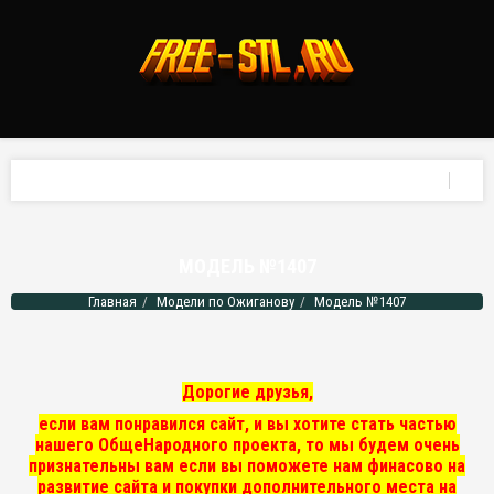
МОДЕЛЬ №1407
Главная
Модели по Ожиганову
Модель №1407
Дорогие друзья,
если вам понравился сайт, и вы хотите стать частью
нашего ОбщеНародного проекта, то мы
будем очень
признательны вам если вы поможете нам финасово на
развитие сайта и покупки дополнительного места на